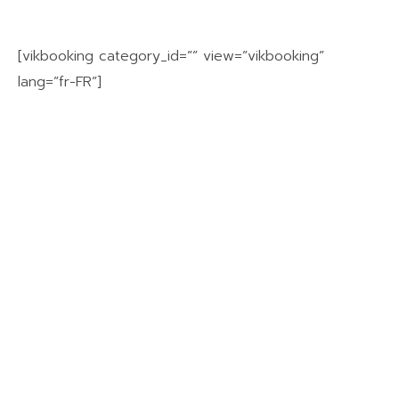
[vikbooking category_id=”” view=”vikbooking”
lang=”fr-FR”]