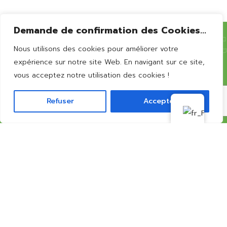
Bernissart
Demande de confirmation des Cookies...
Nous utilisons des cookies pour améliorer votre
Vous souhaitez en
savoir
expérience sur notre site Web. En navigant sur ce site,
vous acceptez notre utilisation des cookies !
plus?
Refuser
Accepter
CONTACTEZ-NOUS
Bienvenue sur le site du Bernissart Lac, une destination