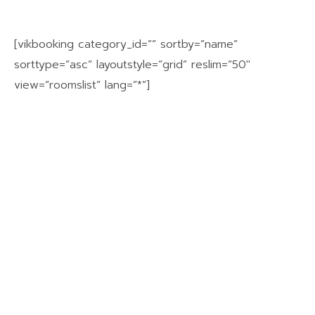
[vikbooking category_id=”” sortby=”name”
sorttype=”asc” layoutstyle=”grid” reslim=”50″
view=”roomslist” lang=”*”]